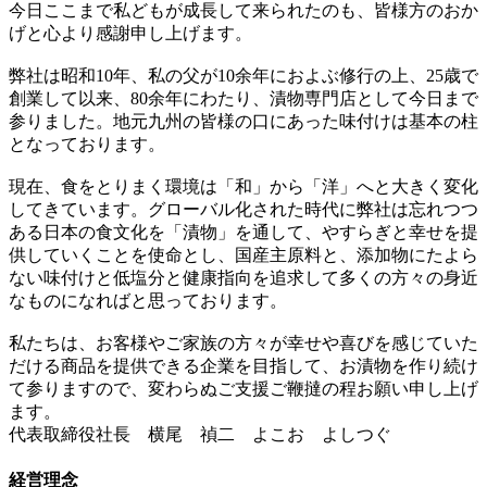
今日ここまで私どもが成長して来られたのも、皆様方のおか
げと心より感謝申し上げます。
弊社は昭和10年、私の父が10余年におよぶ修行の上、25歳で
創業して以来、80余年にわたり、漬物専門店として今日まで
参りました。地元九州の皆様の口にあった味付けは基本の柱
となっております。
現在、食をとりまく環境は「和」から「洋」へと大きく変化
してきています。グローバル化された時代に弊社は忘れつつ
ある日本の食文化を「漬物」を通して、やすらぎと幸せを提
供していくことを使命とし、国産主原料と、添加物にたよら
ない味付けと低塩分と健康指向を追求して多くの方々の身近
なものになればと思っております。
私たちは、お客様やご家族の方々が幸せや喜びを感じていた
だける商品を提供できる企業を目指して、お漬物を作り続け
て参りますので、変わらぬご支援ご鞭撻の程お願い申し上げ
ます。
代表取締役社長 横尾 禎二
よこお よしつぐ
経営理念