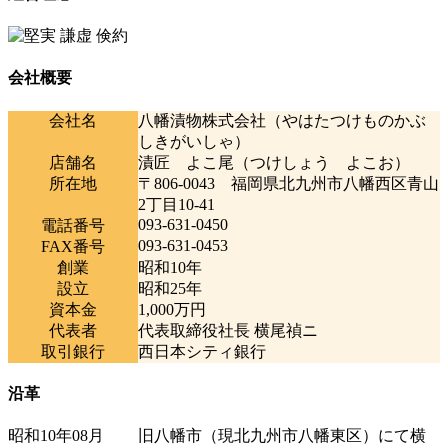
会社概要
会社名
八幡漬物株式会社（やはたつけものかぶ
しきがいしゃ）
店舗名
漬匠 よこ尾（つけしょう よこお）
所在地
〒806-0043 福岡県北九州市八幡西区青山
2丁目10-41
093-631-0450
電話番号
093-631-0453
FAX番号
創業
昭和10年
設立
昭和25年
資本金
1,000万円
代表者
代表取締役社長 横尾禎ニ
取引銀行
西日本シティ銀行
沿革
昭和10年08月
旧八幡市（現北九州市八幡東区）にて横