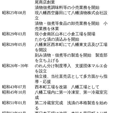
尾商店創業
漬物佃煮調味料等の小売業務を開始
昭和25年08月
現八幡西空藤田にて八幡漬物株式会社設
立
漬物・佃煮等食品の卸売業務を開始 小
売業務を休業
昭和29年03月
現小倉南区山本に小倉工場を開場
たかな漬の漬込みを開始
昭和29年05月
八幡東区西本町にて八幡東支店及び工場
を開設
刻み漬物・佃煮等の製造を開始 製造部
を立ち上げる
昭和26年~39年
のれん分け制度導入 支援団体マルエ会
を設立
独立後、当社直売店として多方面から指
導・応援
昭和43年07月
西本町工場を改築 八幡工場として
昭和45年10月
八幡工場内に第一冷凍室、第一冷蔵室完
成
昭和51年01月
第二冷蔵室完成 浅漬の本格製造を始め
る