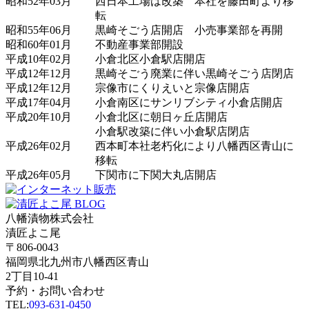
昭和52年03月
西日本工場は改築 本社を藤田町より移
転
昭和55年06月
黒崎そごう店開店 小売事業部を再開
昭和60年01月
不動産事業部開設
平成10年02月
小倉北区小倉駅店開店
平成12年12月
黒崎そごう廃業に伴い黒崎そごう店閉店
平成12年12月
宗像市にくりえいと宗像店開店
平成17年04月
小倉南区にサンリブシティ小倉店開店
平成20年10月
小倉北区に朝日ヶ丘店開店
小倉駅改築に伴い小倉駅店閉店
平成26年02月
西本町本社老朽化により八幡西区青山に
移転
平成26年05月
下関市に下関大丸店開店
八幡漬物株式会社
漬匠よこ尾
〒806-0043
福岡県北九州市八幡西区青山
2丁目10-41
予約・お問い合わせ
TEL:
093-631-0450